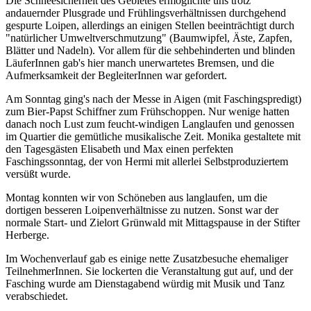
Die Schneesicherheit des Gebietes ermöglichte uns trotz
andauernder Plusgrade und Frühlingsverhältnissen durchgehend
gespurte Loipen, allerdings an einigen Stellen beeinträchtigt durch
"natürlicher Umweltverschmutzung" (Baumwipfel, Äste, Zapfen,
Blätter und Nadeln). Vor allem für die sehbehinderten und blinden
LäuferInnen gab's hier manch unerwartetes Bremsen, und die
Aufmerksamkeit der BegleiterInnen war gefordert.
Am Sonntag ging's nach der Messe in Aigen (mit Faschingspredigt)
zum Bier-Papst Schiffner zum Frühschoppen. Nur wenige hatten
danach noch Lust zum feucht-windigen Langlaufen und genossen
im Quartier die gemütliche musikalische Zeit. Monika gestaltete mit
den Tagesgästen Elisabeth und Max einen perfekten
Faschingssonntag, der von Hermi mit allerlei Selbstproduziertem
versüßt wurde.
Montag konnten wir von Schöneben aus langlaufen, um die
dortigen besseren Loipenverhältnisse zu nutzen. Sonst war der
normale Start- und Zielort Grünwald mit Mittagspause in der Stifter
Herberge.
Im Wochenverlauf gab es einige nette Zusatzbesuche ehemaliger
TeilnehmerInnen. Sie lockerten die Veranstaltung gut auf, und der
Fasching wurde am Dienstagabend würdig mit Musik und Tanz
verabschiedet.