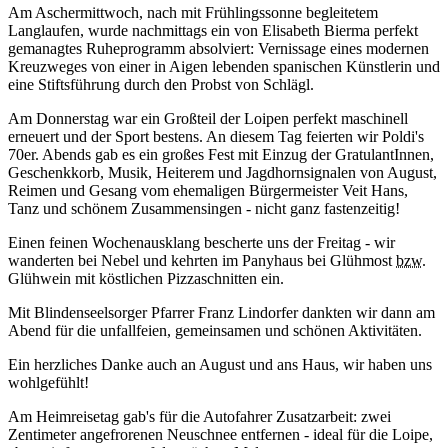
Am Aschermittwoch, nach mit Frühlingssonne begleitetem
Langlaufen, wurde nachmittags ein von Elisabeth Bierma perfekt
gemanagtes Ruheprogramm absolviert: Vernissage eines modernen
Kreuzweges von einer in Aigen lebenden spanischen Künstlerin und
eine Stiftsführung durch den Probst von Schlägl.
Am Donnerstag war ein Großteil der Loipen perfekt maschinell
erneuert und der Sport bestens. An diesem Tag feierten wir Poldi's
70er. Abends gab es ein großes Fest mit Einzug der GratulantInnen,
Geschenkkorb, Musik, Heiterem und Jagdhornsignalen von August,
Reimen und Gesang vom ehemaligen Bürgermeister Veit Hans,
Tanz und schönem Zusammensingen - nicht ganz fastenzeitig!
Einen feinen Wochenausklang bescherte uns der Freitag - wir
wanderten bei Nebel und kehrten im Panyhaus bei Glühmost
bzw.
Glühwein mit köstlichen Pizzaschnitten ein.
Mit Blindenseelsorger Pfarrer Franz Lindorfer dankten wir dann am
Abend für die unfallfeien, gemeinsamen und schönen Aktivitäten.
Ein herzliches Danke auch an August und ans Haus, wir haben uns
wohlgefühlt!
Am Heimreisetag gab's für die Autofahrer Zusatzarbeit: zwei
Zentimeter angefrorenen Neuschnee entfernen - ideal für die Loipe,